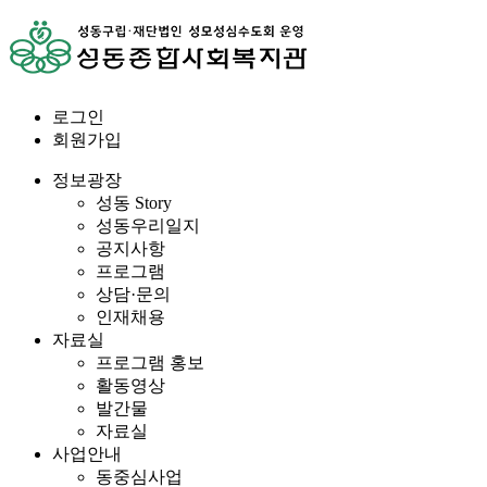
로그인
회원가입
정보광장
성동 Story
성동우리일지
공지사항
프로그램
상담·문의
인재채용
자료실
프로그램 홍보
활동영상
발간물
자료실
사업안내
동중심사업