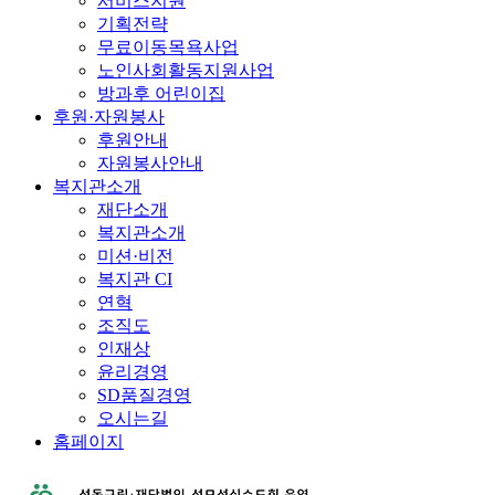
서비스지원
기획전략
무료이동목욕사업
노인사회활동지원사업
방과후 어린이집
후원·자원봉사
후원안내
자원봉사안내
복지관소개
재단소개
복지관소개
미션·비전
복지관 CI
연혁
조직도
인재상
윤리경영
SD품질경영
오시는길
홈페이지