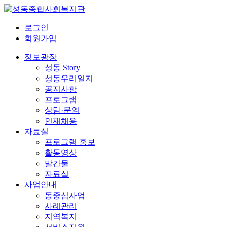
로그인
회원가입
정보광장
성동 Story
성동우리일지
공지사항
프로그램
상담·문의
인재채용
자료실
프로그램 홍보
활동영상
발간물
자료실
사업안내
동중심사업
사례관리
지역복지