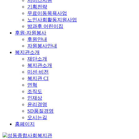
서비스지원
기획전략
무료이동목욕사업
노인사회활동지원사업
방과후 어린이집
후원·자원봉사
후원안내
자원봉사안내
복지관소개
재단소개
복지관소개
미션·비전
복지관 CI
연혁
조직도
인재상
윤리경영
SD품질경영
오시는길
홈페이지