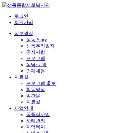
로그인
회원가입
정보광장
성동 Story
성동우리일지
공지사항
프로그램
상담·문의
인재채용
자료실
프로그램 홍보
활동영상
발간물
자료실
사업안내
동중심사업
사례관리
지역복지