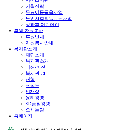
서비스지원
기획전략
무료이동목욕사업
노인사회활동지원사업
방과후 어린이집
후원·자원봉사
후원안내
자원봉사안내
복지관소개
재단소개
복지관소개
미션·비전
복지관 CI
연혁
조직도
인재상
윤리경영
SD품질경영
오시는길
홈페이지