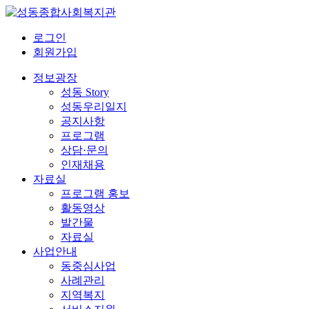
로그인
회원가입
정보광장
성동 Story
성동우리일지
공지사항
프로그램
상담·문의
인재채용
자료실
프로그램 홍보
활동영상
발간물
자료실
사업안내
동중심사업
사례관리
지역복지