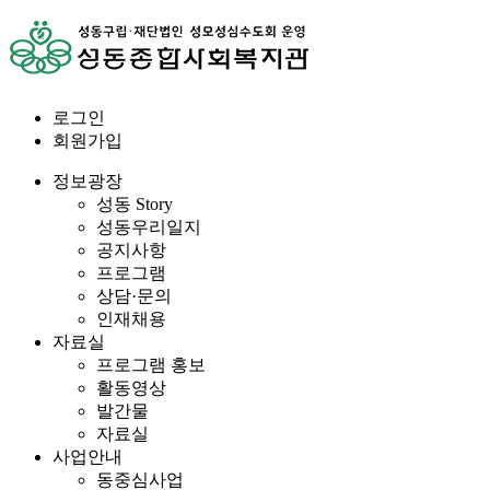
로그인
회원가입
정보광장
성동 Story
성동우리일지
공지사항
프로그램
상담·문의
인재채용
자료실
프로그램 홍보
활동영상
발간물
자료실
사업안내
동중심사업