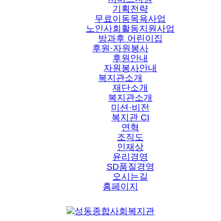
기획전략
무료이동목욕사업
노인사회활동지원사업
방과후 어린이집
후원·자원봉사
후원안내
자원봉사안내
복지관소개
재단소개
복지관소개
미션·비전
복지관 CI
연혁
조직도
인재상
윤리경영
SD품질경영
오시는길
홈페이지