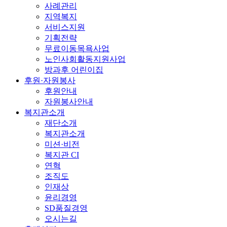
사례관리
지역복지
서비스지원
기획전략
무료이동목욕사업
노인사회활동지원사업
방과후 어린이집
후원·자원봉사
후원안내
자원봉사안내
복지관소개
재단소개
복지관소개
미션·비전
복지관 CI
연혁
조직도
인재상
윤리경영
SD품질경영
오시는길