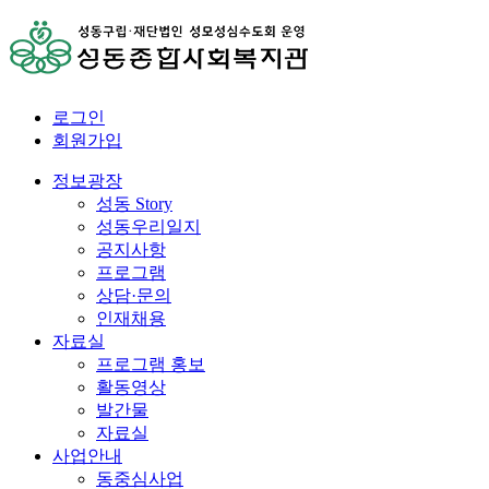
로그인
회원가입
정보광장
성동 Story
성동우리일지
공지사항
프로그램
상담·문의
인재채용
자료실
프로그램 홍보
활동영상
발간물
자료실
사업안내
동중심사업