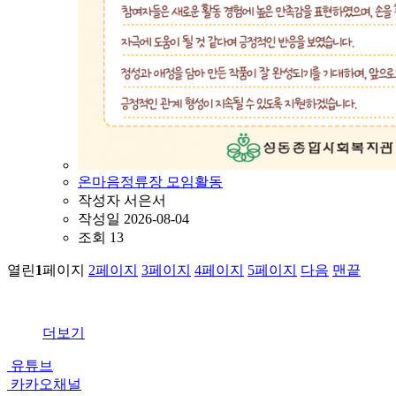
온마음정류장 모임활동
작성자
서은서
작성일
2026-08-04
조회
13
열린
1
페이지
2
페이지
3
페이지
4
페이지
5
페이지
다음
맨끝
더보기
유튜브
카카오채널